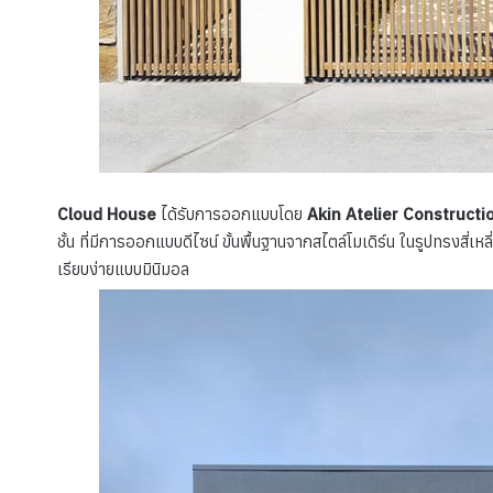
Cloud House
ได้รับการออกแบบโดย
Akin Atelier Constructi
ชั้น ที่มีการออกแบบดีไซน์ ขั้นพื้นฐานจากสไตล์โมเดิร์น ในรูปทรงสี่เห
เรียบง่ายแบบมินิมอล