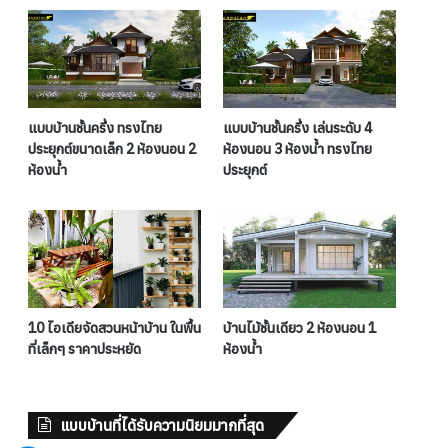
แบบบ้านชั้นครึ่ง ทรงไทย
แบบบ้านชั้นครึ่ง เล่นระดับ 4
ประยุกต์ขนาดเล็ก 2 ห้องนอน 2
ห้องนอน 3 ห้องน้ำ ทรงไทย
ห้องน้ำ
ประยุกต์
10 ไอเดียจัดสวนหน้าบ้าน ในพื้น
บ้านไม้ชั้นเดียว 2 ห้องนอน 1
ที่เล็กๆ ราคาประหยัด
ห้องน้ำ
แบบบ้านที่ได้รับความนิยมมากที่สุด