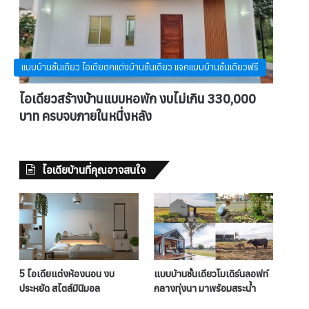
แบบบ้านชั้นเดียว ไอเดียตกแต่งบ้านชั้นเดียว แจกแบบบ้านชั้นเดียวฟรี
ไอเดียวสร้างบ้านแบบหอพัก งบไม่เกิน 330,000
บาท ครบจบภายในหนึ่งหลัง
ไอเดียบ้านที่คุณอาจสนใจ
5 ไอเดียแต่งห้องนอน งบ
แบบบ้านชั้นเดียวโมเดิร์นลอฟท์
ประหยัด สไตล์มินิมอล
กลางทุ่งนา มาพร้อมสระน้ำ