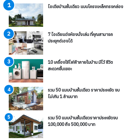
ไอเดียบ้านชั้นเดียว แบบโครงเหล็กทรงกล่อง
7 ไอเดียแต่งห้องนั่งเล่น ที่คุณสามารถ
ประยุกต์เองได้
10 เครื่องใช้ไฟฟ้าภายในบ้าน มีไว้ ชีวิต
สะดวกขึ้นเยอะ
รวม 50 แบบบ้านชั้นเดียว ราคาประหยัด งบ
ไม่เกิน 1 ล้านบาท
รวม 50 แบบบ้านชั้นเดียวราคาประหยัดงบ
100,000 ถึง 500,000 บาท