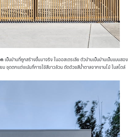
on
เป็นบ้านที่ถูกสร้างขึ้นมาจริง ในออสเตรเลีย ตัวบ้านเป็นบ้านเป็นแบบสอง
ลี่ยม ชุดตกแต่งเน้นที่การใช้สีขาวล้วน ตัดด้วยสีน้ำตาลจากงานไม้ ในสไตล์