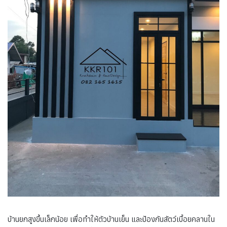
บ้านยกสูงขึ้นเล็กน้อย เพื่อทำให้ตัวบ้านเย็น และป้องกันสัตว์เบื้อยคลานใน