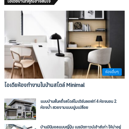
ไอเดียบ้านที่คุณอาจสนใจ
ห้องอื่นๆ
ไอเดียห้องทํางานในบ้านสไตล์ Minimal
แบบบ้านชั้นครึ่งสไตล์โมเดิร์นลอฟท์ 4 ห้องนอน 2
ห้องน้ำ สวยงามแบบปูนเปลือย
บ้านมินิมอลแบบญี่ปุ่น เนรมิตทาวน์เฮ้าส์เก่า ให้น่าอยู่