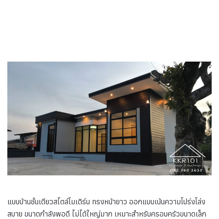
แบบบ้านชั้นเดียวสไตล์โมเดิร์น ทรงหน้ายาว ออกแบบเน้นความโปร่งโล่ง
สบาย ขนาดกำลังพอดี ไม่ได้ใหญ่มาก เหมาะสำหรับครอบครัวขนาดเล็ก