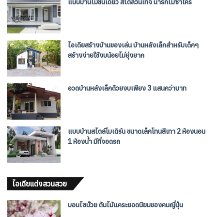
แบบบ้านไม้ชั้นเดียว สไตล์วินเทจ น่ารักไม่ซ้ำใคร
ไอเดียสร้างบ้านของเล่น บ้านหลังเล็กสำหรับเด็กๆ
สร้างง่ายใช้งบน้อยไม่ยุ่งยาก
อวดบ้านหลังเล็กด้วยงบเพียง 3 แสนกว่าบาท
แบบบ้านสไตล์โมเดิร์น ขนาดเล็กโทนสีเทา 2 ห้องนอน
1 ห้องน้ำ มีที่จอดรถ
ไอเดียแต่งสวนสวย
บอนไซบ๊วย ต้นไม้แคระยอดนิยมของคนญี่ปุ่น