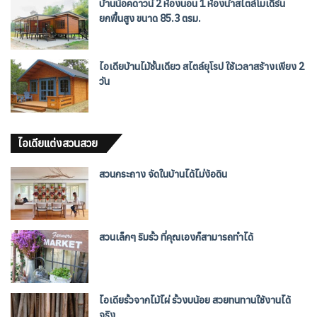
บ้านน็อคดาวน์ 2 ห้องนอน 1 ห้องน้ำสไตล์โมเดิร์น
ยกพื้นสูง ขนาด 85.3 ตรม.
ไอเดียบ้านไม้ชั้นเดียว สไตล์ยุโรป ใช้เวลาสร้างเพียง 2
วัน
ไอเดียแต่งสวนสวย
สวนกระถาง จัดในบ้านได้ไม่ง้อดิน
สวนเล็กๆ ริมรั้ว ที่คุณเองก็สามารถทำได้
ไอเดียรั้วจากไม้ไผ่ รั้วงบน้อย สวยทนทานใช้งานได้
จริง