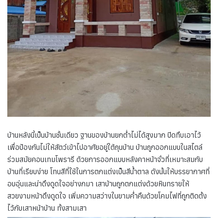
บ้านหลังนี้เป็นบ้านชั้นเดียว ฐานของบ้านยกต่ำไม่ได้สูงมาก ปิดทึบเอาไว้
เพื่อป้องกันไม่ให้สัตว์เข้าไปอาศัยอยู่ใต้ถุนบ้าน บ้านถูกออกแบบในสไตล์
ร่วมสมัยคอนเทมโพรารี ด้วยการออกแบบหลังคาหน้าจั่วที่เหมาะสมกับ
บ้านที่เรียบง่าย โทนสีที่ใช้ในการตกแต่งเป็นสีน้ำตาล ดังนั้นให้บรรยากาศที่
อบอุ่นและน่าดึงดูดใจอย่างกมา เสาบ้านถูกตกแต่งด้วยหินทรายให้
สวยงามหน้าดึงดูดใจ เพิ่มความสว่างในยามค่ำคืนด้วยโคมไฟที่ถูกติดตั้ง
ไว้กับเสาหน้าบ้าน ทั้งสามเสา