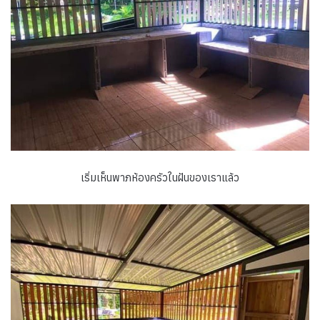
เริ่มเห็นพาภห้องครัวในฝันของเราแล้ว