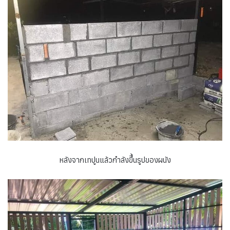
หลังจากเทปูนแล้วกำลังขึึ้นรูปของผนัง