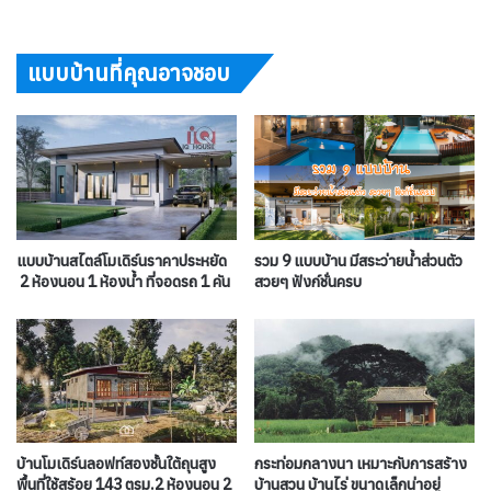
แบบบ้านที่คุณอาจชอบ
แบบบ้านสไตล์โมเดิร์นราคาประหยัด
รวม 9 แบบบ้าน มีสระว่ายน้ำส่วนตัว
2 ห้องนอน 1 ห้องน้ำ ที่จอดรถ 1 คัน
สวยๆ ฟังก์ชั่นครบ
บ้านโมเดิร์นลอฟท์สองชั้นใต้ถุนสูง
กระท่อมกลางนา เหมาะกับการสร้าง
พื้นที่ใช้สร้อย 143 ตรม.2 ห้องนอน 2
บ้านสวน บ้านไร่ ขนาดเล็กน่าอยู่