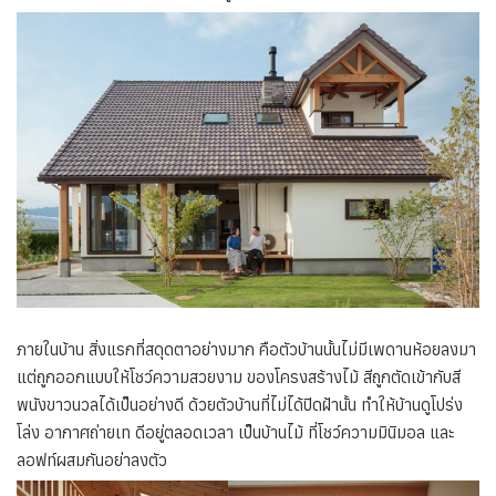
ภายในบ้าน สิ่งแรกที่สดุดตาอย่างมาก คือตัวบ้านนั้นไม่มีเพดานห้อยลงมา
แต่ถูกออกแบบให้โชว์ความสวยงาม ของโครงสร้างไม้ สีถูกตัดเข้ากับสี
พนังขาวนวลได้เป็นอย่างดี ด้วยตัวบ้านที่ไม่ได้ปิดฝ้านั้น ทำให้บ้านดูโปร่ง
โล่ง อากาศถ่ายเท ดีอยู่ตลอดเวลา เป็นบ้านไม้ ที่โชว์ความมินิมอล และ
ลอฟท์ผสมกันอย่าลงตัว