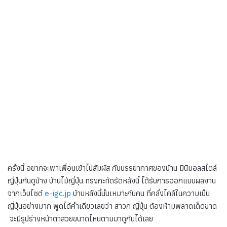
ครั้งนี้ อยากจะพาเพื่อนเข้าไปสัมผัส กับบรรยากาศของบ้าน มินิมอลสไตล์
ญี่ปุ่นกันดูบ้าง บ้านไม้ญี่ปุ่น ทรงกะทัดรัดหลังนี้ ได้รับการออกแบบผลงาน
จากเว็บไซต์
e-igc.jp
บ้านหลังนี้นั้นเหมาะกับคน ที่คลั่งไคล้ในความเป็น
ญี่ปุ่นอย่างมาก พูดได้คำเดียวเลยว่า สาวก ญี่ปุ่น ต้องห้ามพลาดเด็ดขาด
จะมีรูปร่างหน้าตาสวยขนาดไหนตามมาดูกันได้เลย