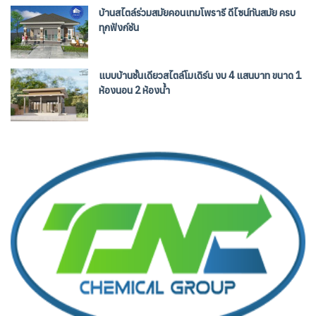
บ้านสไตล์ร่วมสมัยคอนเทมโพรารี ดีไซน์ทันสมัย ครบ
ทุกฟังก์ชัน
แบบบ้านชั้นเดียวสไตล์โมเดิร์น งบ 4 แสนบาท ขนาด 1
ห้องนอน 2 ห้องน้ำ