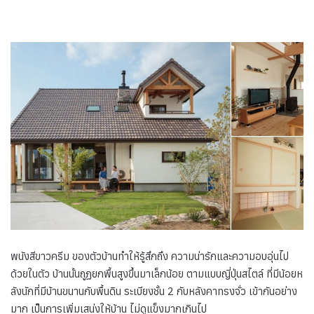
พนังสีขาวครีม ของตัวบ้านทำให้รู้สึกถึง ความน่ารักและความอบอุ่นไป
ด้วยในตัว บ้านนั้นถูฏยกพื้นสูงขึ้นมาเล็กน้อย ตามแบบญี่ปุ่นสไตล์ ที่มีน้อยห
ลังนักที่มีบ้านขนานกับพื้นดิน ระเบียงชั้น 2 กับหลังคาทรงจั่ว เข้ากันอย่าง
มาก เป็นการเพิ่มเสน่งให้บ้าน ไม่ดูแข็งมากเกินไป