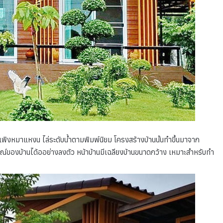
พิงหมาแหงน ไล่ระดับน้ำตามพิมพ์นิยม โครงสร้างบ้านนั้นทำขึ้นมาจาก
กษณ์ของบ้านได้ออย่างลงตัว หน้าบ้านมีเฉลียงบ้านขนาดกว้าง เหมาะสำหรับทำ