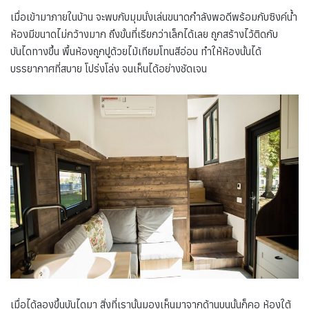
เมื่อเข้ามาภายในบ้าน จะพบกับมุมนั่งเล่นขนาดกำลังพอดีพร้อมกับซิงค์น้ำ
ห้องมีขนาดไม่กว้างมาก ถึงขั้นที่เรียกว่าเล็กได้เลย ถูกสร้างไว้ติดกับ
บันไดทางขึ้น พื้นห้องถูกปูด้วยไม้เทียมโทนสีอ่อน ทำให้ห้องนั้นได้
บรรยากาศที่สบาย โปร่งโล่ง จนเห็นได้อย่างชัดเจน
เมื่อได้ลองขึ้นบันไดมา สิ่งที่เรานั้นมองเห็นมาจากด้านบนนั้นก็คอ ห้องใต้