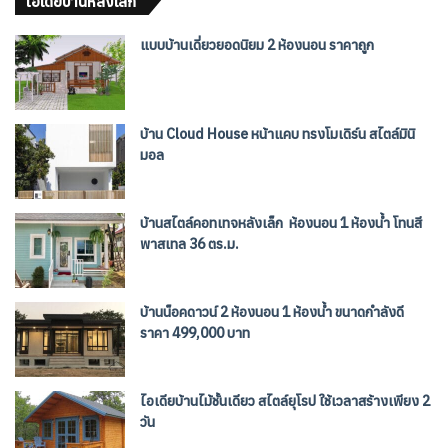
ไอเดียบ้านหลังเล็ก
แบบบ้านเดี่ยวยอดนิยม 2 ห้องนอน ราคาถูก
บ้าน Cloud House หน้าแคบ ทรงโมเดิร์น สไตล์มินิ
มอล
บ้านสไตล์คอทเทจหลังเล็ก ห้องนอน 1 ห้องน้ำ โทนสี
พาสเทล 36 ตร.ม.
บ้านน็อคดาวน์ 2 ห้องนอน 1 ห้องน้ำ ขนาดกำลังดี
ราคา 499,000 บาท
ไอเดียบ้านไม้ชั้นเดียว สไตล์ยุโรป ใช้เวลาสร้างเพียง 2
วัน