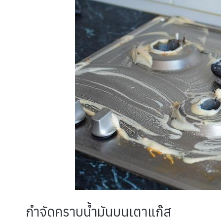
กำจัดคราบน้ำมันบนเตาแก๊ส