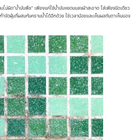
นไม่ผิด”น้ำมันพืช” เพียงแค่ใช้น้ำมันหยดบนลงผ้าสะอาด ใส่เพียงนิดเดียว
กำจัดฝุ่นที่ผสมกับคราบน้ำได้อีกด้วย ใช้เวลาน้อยและเห็นผลทันตาเห็นของ