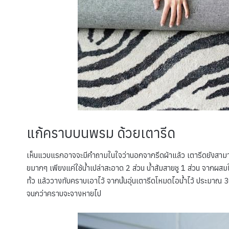
แก้คราบบนพรม ด้วยเตารีด
เห็นแวบแรกอาจจะมีคำถามในใจว่านอกจากรีดผ้าแล้ว เตารีดยังสามารถท
ยมากๆ เพียงแค่ใช้น้ำเปล่าสะอาด 2 ส่วน น้ำส้มสายชู 1 ส่วน จากผสมใ
ทั้ว แล้ววางทับคราบเอาไว้ จากนั้นอุ่นเตารีดโหมดไอน้ำไว้ ประมาณ 
จนกว่าคราบจะจางหายไป