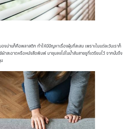
ุของม่านก็คือพลาสติก ทำให้มีปัญหาเรื่องฝุ่นที่สะสม เพราะในแต่ละวันเราก็
ผ้าสะอาดหรือหนังสือพิมพ์ มาชุบลงไปในน้ำส้มสายชูที่เตรียมไว้ จากนั้นจึง
ฉุน