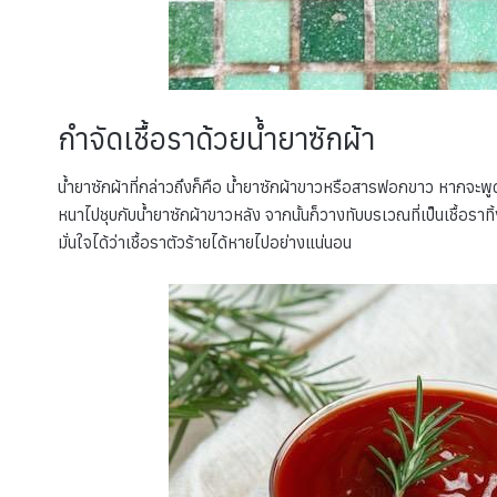
กำจัดเชื้อราด้วยน้ำยาซักผ้า
น้ำยาซักผ้าที่กล่าวถึงก็คือ น้ำยาซักผ้าขาวหรือสารฟอกขาว หากจะพูด
หนาไปชุบกับน้ำยาซักผ้าขาวหลัง จากนั้นก็วางทับบรเวณที่เป็นเชื้อราทิ
มั่นใจได้ว่าเชื้อราตัวร้ายได้หายไปอย่างแน่นอน