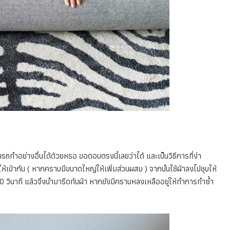
ำอย่างอื่นได้ด้วยหรอ ขอตอบตรงนี้เลยว่าได้ และเป็นวิธีการที่ง่า
ห้เข้ากัน ( หากคราบมีขนาดใหญ่ให้เพิ่มส่วนผสม ) จากนั้นใช้ผ้าลงไปชุบให้
30 วินาที แล้วจึงนำมารีดทับผ้า หากยังมีคราบหลงเหลืออยู่ให้ทำการทำซ้ำ