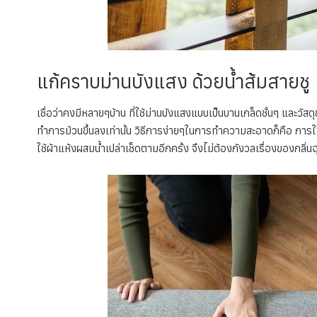
แก้คราบม่านบังแสง ด้วยน้ำส้มสายชู
เชื่อว่าคงมีหลายๆบ้าน ที่ใช้ม่านบังแสงแบบเป็นบานเกล็ดชั้นๆ และวัสด
ทำการม้วนขึ้นลงเท่านั้น วิธีการง่ายๆในการทำความสะอาดก็คือ การใช้
ใช้ผ้าแห้งผสมน้ำเปล่าเช็ดตามอีกครั้ง จึงไม่ต้องกังวลเรื่องของกลิ่น