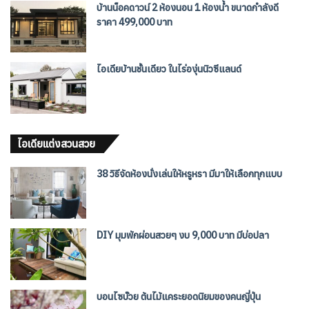
บ้านน็อคดาวน์ 2 ห้องนอน 1 ห้องน้ำ ขนาดกำลังดี
ราคา 499,000 บาท
ไอเดียบ้านชั้นเดียว ในไร่องุ่นนิวซีแลนด์
ไอเดียแต่งสวนสวย
38 วิธีจัดห้องนั่งเล่นให้หรูหรา มีมาให้เลือกทุกแบบ
DIY มุมพักผ่อนสวยๆ งบ 9,000 บาท มีบ่อปลา
บอนไซบ๊วย ต้นไม้แคระยอดนิยมของคนญี่ปุ่น