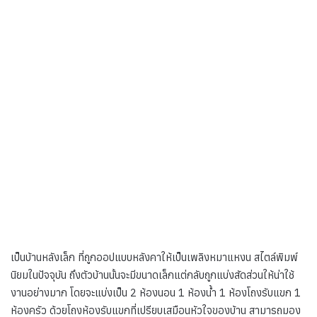
เป็นบ้านหลังเล็ก ที่ถูกออปแบบหลังคาให้เป็นเพลิงหมาแหงน สไตล์พิมพ์
นิยมในปัจจุบัน ถึงตัวบ้านนั้นจะมีขนาดเล็กแต่กลับถูกแบ่งสัดส่วนให้น่าใช้
งานอย่างมาก โดยจะแบ่งเป็น 2 ห้องนอน 1 ห้องน้ำ 1 ห้องโถงรับแขก 1
ห้องครัว ด้วยโถงห้องรับแขกที่เปรียบเสมือนหัวใจของบ้าน สามารถมอง