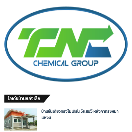
ไอเดียบ้านหลังเล็ก
บ้านชั้นเดียวทรงโมเดิร์น 5แสน5 หลังคาทรงหมา
แหงน