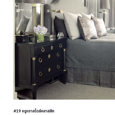
#19 หรูหราสไตล์คลาสสิค