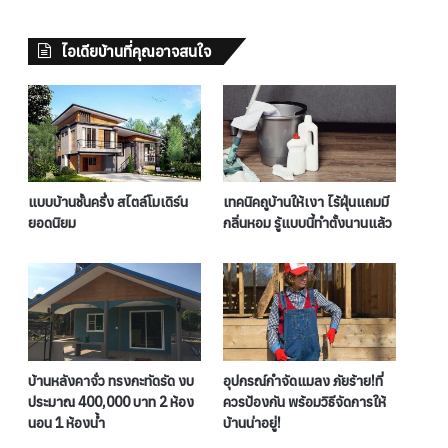
ไอเดียบ้านที่คุณอาจสนใจ
แบบบ้านชั้นครึ่ง สไตล์โมเดิร์น
เทคนิคถูบ้านให้เงา ไร้ฝุ่นแถมมี
ยอดนิยม
กลิ่นหอม รู้แบบนี้ทำตั้งนานแล้ว
บ้านหลังคาจั่ว ทรงกะทัดรัด งบ
อุปกรณ์กำจัดแมลง ภัยร้าย!ที่
ประมาณ 400,000 บาท 2 ห้อง
ควรป้องกัน พร้อมวิธีจัดการให้
นอน 1 ห้องน้ำ
บ้านน่าอยู่!