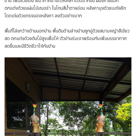
บ้าน เพื่อช่วยระบายอากาศข้างใต้หลังคาได้ดีมากขึ้น ผนังภายนอก
ตกแต่งด้วยแผ่นไม้เฌอร่า ในโทนสีน้ำตาลอ่อน หลังคามุงด้วยเมทัลชีท
โดดเด่นด้วยทรงของหลังคา ลงตัวอย่างมาก
พื้นที่โล่งกว้างด้านนอกบ้าน พื้นดินด้านล่างบ้านถูกปูด้วยสนามหญ้าสีเขียว
สด ตกแต่งด้วยต้นไม้สูงเพื่อให้ ตัวบ้านร่มเงาพร้อมกับเพิ่มบรรยากาศ
สดชื่นและมีชีวิตชีวาให้กับบ้าน