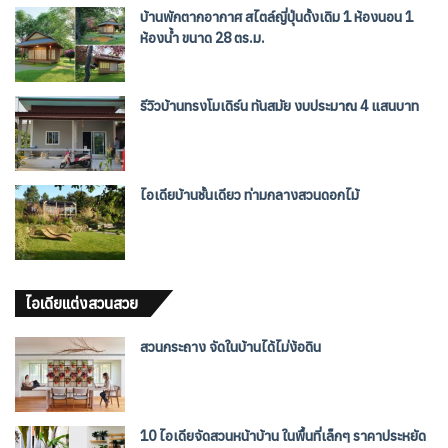
บ้านพักตากอากาศ สไตล์ญี่ปุ่นดั้งเดิม 1 ห้องนอน 1
ห้องน้ำ ขนาด 28 ตร.ม.
รีวิวบ้านทรงโมเดิร์น ทันสมัย งบประมาณ 4 แสนบาท
ไอเดียบ้านชั้นเดียว ท่ามกลางสวนดอกไม้
ไอเดียแต่งสวนสวย
สวนกระถาง จัดในบ้านได้ไม่ง้อดิน
10 ไอเดียจัดสวนหน้าบ้าน ในพื้นที่เล็กๆ ราคาประหยัด