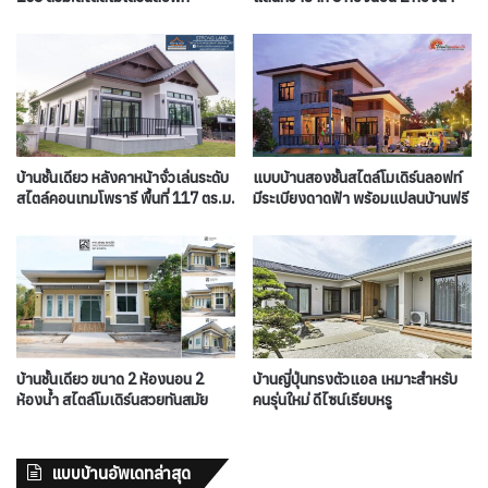
บ้านชั้นเดียว หลังคาหน้าจั่วเล่นระดับ
แบบบ้านสองชั้นสไตล์โมเดิร์นลอฟท์
สไตล์คอนเทมโพรารี พื้นที่ 117 ตร.ม.
มีระเบียงดาดฟ้า พร้อมแปลนบ้านฟรี
บ้านชั้นเดียว ขนาด 2 ห้องนอน 2
บ้านญี่ปุ่นทรงตัวแอล เหมาะสำหรับ
ห้องน้ำ สไตล์โมเดิร์นสวยทันสมัย
คนรุ่นใหม่ ดีไซน์เรียบหรู
แบบบ้านอัพเดทล่าสุด