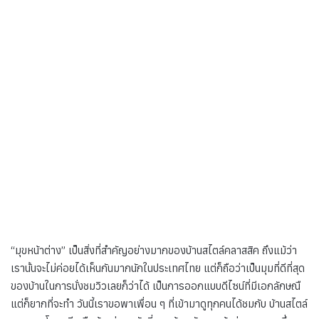
“มุขหน้าต่าง” เป็นสิ่งที่สำคัญอย่างมากของบ้านสไตล์คลาสสิค ถึงแม้ว่า
เรานั้นจะไม่ค่อยได้เห็นกันมากนักในประเทศไทย แต่ก็ถือว่าเป็นมุมที่ดีที่สุด
ของบ้านในการนั่งชมวิวเลยก็ว่าได้ เป็นการออกแบบดีไซน์ที่มีเอกลักษณื
แต่ก็ยากที่จะทำ วันนี้เราขอพาเพื่อน ๆ ที่เข้ามาดูทุกคนได้ชมกับ บ้านสไตล์