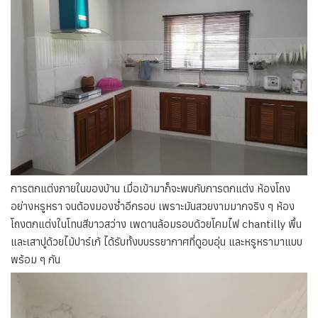
การตกแต่งภายในของบ้าน เมื่อเข้ามาก็จะพบกับการตกแต่ง ห้องโถง
อย่างหรูหรา จนต้องมองซ่ำอีกรอบ เพราะมันสวยงามมากจริง ๆ ห้อง
โถงตกแต่งในโทนสีขาวสว่าง เพดานล้อมรอบด้วยโคมไฟ chantilly พื้น
และเสาปูด้วยไม้ปาร์เก้ ได้รับทั้งบบรรยากาศที่ดูอบอุ่น และหรูหรามาแบบ
พร้อม ๆ กัน