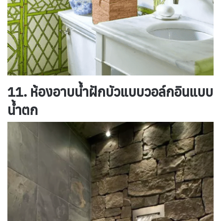
11. ห้องอาบน้ำฝักบัวแบบวอล์กอินแบบ
น้ำตก