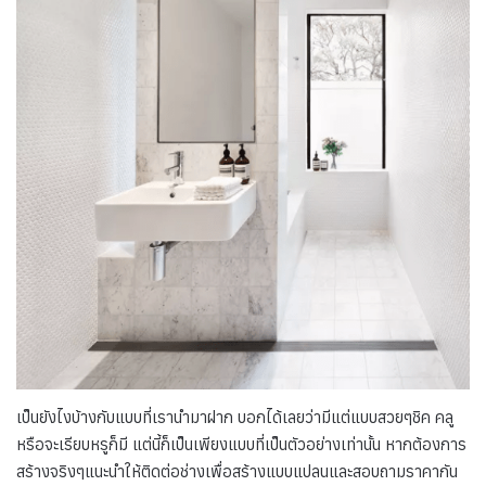
เป็นยังไงบ้างกับแบบที่เรานำมาฝาก บอกได้เลยว่ามีแต่แบบสวยๆชิค คลู
หรือจะเรียบหรูก็มี แต่นี้ก็เป็นเพียงแบบที่เป็นตัวอย่างเท่านั้น หากต้องการ
สร้างจริงๆแนะนำให้ติดต่อช่างเพื่อสร้างแบบแปลนและสอบถามราคากัน