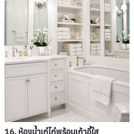
16. ห้องน้ำเก๋ไก๋พร้อมเก้าอี้ใส