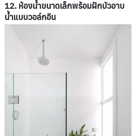
12. ห้องน้ำขนาดเล็กพร้อมฝักบัวอาบ
น้ำแบบวอล์กอิน