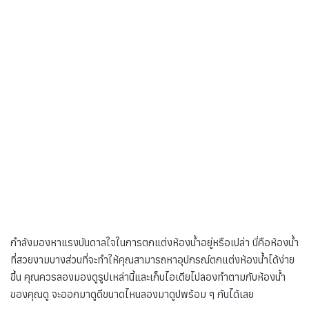
กำลังมองหาแรงบันดาลใจในการตกแต่งห้องน้ำอยู่หรือเปล่า นี่คือห้องน้ำ
ที่สวยงามบางส่วนที่จะทำให้คุณสามารถหาอุปกรณ์ตกแต่งห้องน้ำได้ง่าย
ขึ้น คุณควรลองมองดูรูปเหล่านี้และเก็บไอเดียไปลองทำตามกับห้องน้ำ
ของคุณดู จะออกมาดูดีขนาดไหนลองมาดูปพร้อม ๆ กันได้เลย