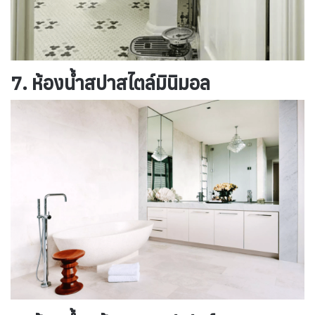
7. ห้องน้ำสปาสไตล์มินิมอล