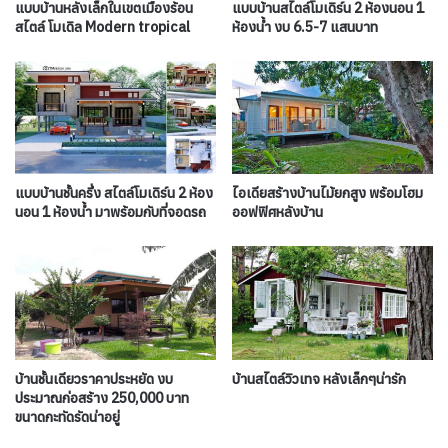
แบบบ้านหลังเล็กในเขตเมืองร้อน
แบบบ้านสไตล์โมเดิร์น 2 ห้องนอน 1
สไตล์ โมเดิล Modern tropical
ห้องน้ำ งบ 6.5-7 แสนบาท
แบบบ้านชั้นครึ่ง สไตล์โมเดิร์น 2 ห้อง
ไอเดียสร้างบ้านไม้ยกสูง พร้อมโฮม
นอน 1 ห้องน้ำ มาพร้อมกับที่จอดรถ
ออฟฟิศหลังบ้าน
บ้านชั้นเดียวราคาประหยัด งบ
บ้านสไตล์วิวเทจ หลังเล็กๆน่ารัก
ประมาณก่อสร้าง 250,000 บาท
ขนาดกะทัดรัดน่าอยู่