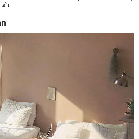
งขึ้น
ลท