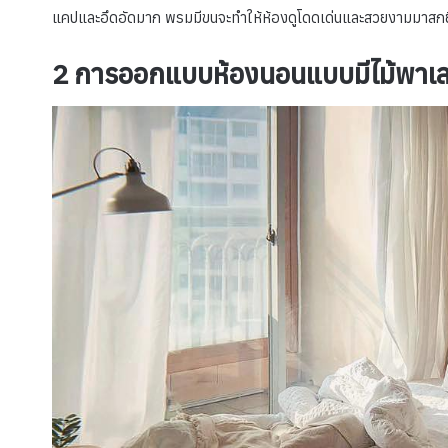
แคปและอึดอัดมาก พรมมีขนจะทำให้ห้องดูโดดเด่นและสวยงามมาสกยิ่
2 การออกแบบห้องนอนแบบมีไม้พาเ