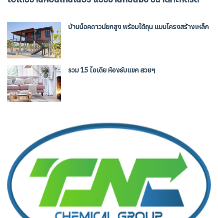
บ้านน็อคดาวน์ยกสูง พร้อมใต้ถุน แบบโครงสร้างเหล็ก
รวม 15 ไอเดีย ห้องรับแขก สวยๆ