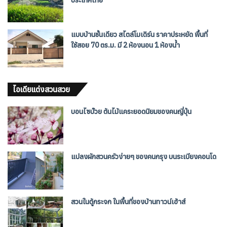
ประเทศไทย
แบบบ้านชั้นเดียว สไตล์โมเดิร์น ราคาประหยัด พื้นที่
ใช้สอย 70 ตร.ม. มี 2 ห้องนอน 1 ห้องน้ำ
ไอเดียแต่งสวนสวย
บอนไซบ๊วย ต้นไม้แคระยอดนิยมของคนญี่ปุ่น
แปลงผักสวนครัวง่ายๆ ของคนกรุง บนระเบียงคอนโด
สวนในตู้กระจก ในพื้นที่ของบ้านทาวน์เฮ้าส์