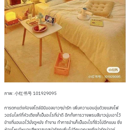
ภาพ: 小红书号 101929095
การตกแต่งห้องสไตล์มินิมอลขาวๆน่ารัก เพิ่มความอบอุ่นด้วยแสงไฟ
วอร์มไลท์ที่หัวเตียงก็เป็นอะไรที่น่าดี อีกทั้งการวางพรมสีขาวนุ่มเอาไว้
ข้างที่นอนเอไว้นั่งดูหนัง ทำงาน ทำการบ้านก็เป็นอะไรที่ชิวไปอีกแบบ ยิ่ง
ห้องไหนมีหมอนสีพลาสเทสน่ารักๆเพิ่มไปอีกบอกเลยยิ่งน่ารักน่าอยู่