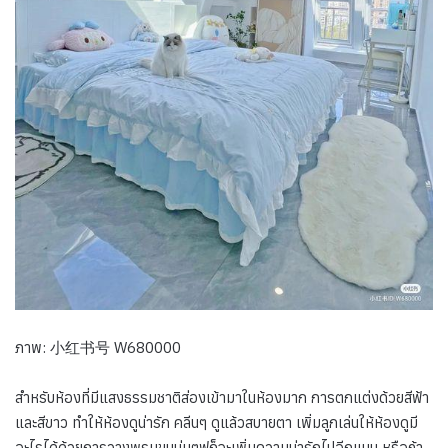
ภาพ: 小红书号 W680000
สำหรับห้องที่มีแสงธรรมชาติส่องเข้ามาในห้องมาก การตกแต่งด้วยสีฟ้า
และสีขาว ทำให้ห้องดูน่ารัก คลีนๆ ดูแล้วสบายตา เพิ่มลูกเล่นให้ห้องดูมี
อะไรได้ด้วยการวางพรมขนนุ่มๆฟูก็จะเพิ่มความน่ารักไปอีกแบบ หรือถ้า