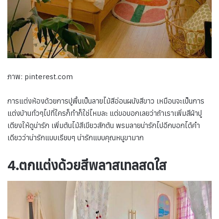
ภาพ: pinterest.com
การแต่งห้องด้วยการปูพื้นเป็นลายไม้สีอ่อนผนังสีขาว เหมือนจะเป็นการ
แต่งบ้านทั่วๆไปที่ใครก็ทำก็ใช่ไหมละ แต่ขอบอกเลยว่าถ้าเราเพิ่มสีผ้าปู
เตียงให้ดูน่ารัก เพิ่มต้นไม้สีเขียวสักต้น พรมลายน่ารักไปอีกบอกได้คำ
เดียวว่าน่ารักแบบเรียบๆ น่ารักแบบคุณหนูขามาก
4.ตกแต่งด้วยสีพลาสเทลสดใส