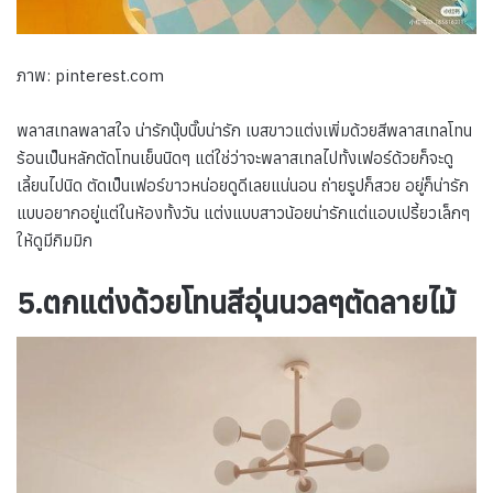
ภาพ: pinterest.com
พลาสเทลพลาสใจ น่ารักนุ๊บนิ๊บน่ารัก เบสขาวแต่งเพิ่มด้วยสีพลาสเทลโทน
ร้อนเป็นหลักตัดโทนเย็นนิดๆ แต่ใช่ว่าจะพลาสเทลไปทั้งเฟอร์ด้วยก็จะดู
เลี้ยนไปนิด ตัดเป็นเฟอร์ขาวหน่อยดูดีเลยแน่นอน ถ่ายรูปก็สวย อยู่ก็น่ารัก
แบบอยากอยู่แต่ในห้องทั้งวัน แต่งแบบสาวน้อยน่ารักแต่แอบเปรี้ยวเล็กๆ
ให้ดูมีกิมมิก
5.ตกแต่งด้วยโทนสีอุ่นนวลๆตัดลายไม้