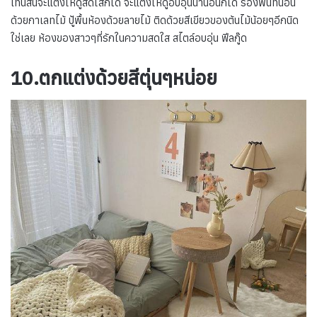
โทนสีนี้จะแต่งให้ดูสดใสก็ได้ จะแต่งให้ดูอบอุ่นน่านอนก็ได้ รองพื้นที่นอน
ด้วยกาเลทไม้ ปู้พื้นห้องด้วยลายไม้ ติดด้วยสีเขียวของต้นไม้น้อยๆอีกนิด
ใช่เลย ห้องของสาวๆที่รักในความสดใส สไตล์อบอุ่น ฟีลกู๊ด
10.ตกแต่งด้วยสีตุ่นๆหน่อย