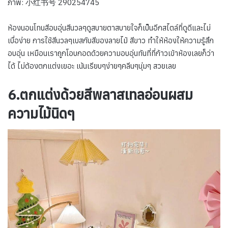
ภาพ: 小红书号 290254745
ห้องนอนโทนสีอบอุ่นสีนวลๆดูสบายตาสบายใจก็เป็นอีกสไตล์ที่ดูดีและไม่
เบื่อง่าย การใช้สีนวลๆเบสกับสีของลายไม้ สีขาว ทำให้ห้องให้ความรู้สึก
อบอุ่น เหมือนเราถูกโอบกอดด้วยความอบอุ่นทันที่ที่ก้าวเข้าห้องเลยก็ว่า
ได้ ไม่ต้องตกแต่งเยอะ เน้นเรียบๆง่ายๆคลีนๆนุ่มๆ สวยเลย
6.ตกแต่งด้วยสีพลาสเทลอ่อนผสม
ความไม้นิดๆ